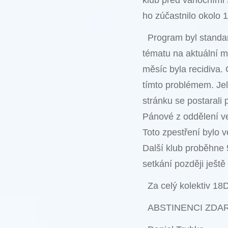
klub před vánočními s
ho zúčastnilo okolo 
Program byl standar
tématu na aktuální 
měsíc byla recidiva.
tímto problémem. Jel
stránku se postarali 
Pánové z oddělení ve
Toto zpestření bylo v
Další klub proběhne 
setkání později ješt
Za celý kolektiv 18
ABSTINENCI ZDAR