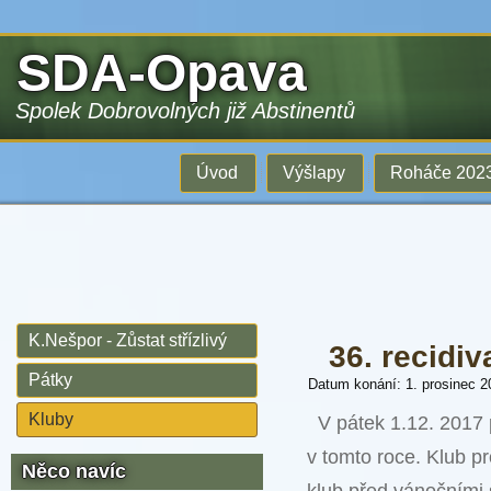
SDA-Opava
Spolek Dobrovolných již Abstinentů
Úvod
Výšlapy
Roháče 202
K.Nešpor - Zůstat střízlivý
36. recidiv
Pátky
Datum konání: 1. prosinec 2
Kluby
V pátek 1.12. 2017 
v tomto roce. Klub p
Něco navíc