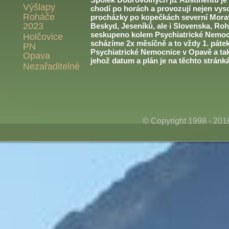
Výšlapy
chodí po horách a provozují nejen vyso
Roháče
procházky po kopečkách severní Morav
2023
Beskyd, Jeseníků, ale i Slovenska, Roh
seskupeno kolem Psychiatrické Nemoc
Holčovice
scházíme 2x měsíčně a to vždy 1. páte
PN
Psychiatrické Nemocnice v Opavě a ta
Opava
jehož datum a plán je na těchto stránk
Nezařaditelné
© Copyright 1998 - 20