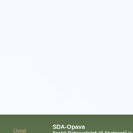
SDA-Opava
Úvod
Spolek Dobrovolných již Abstinentů je v