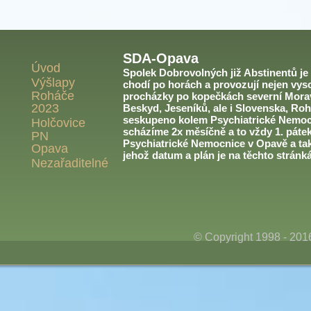
SDA-Opava
Úvod
Spolek Dobrovolných již Abstinentů je v
Výšlapy
chodí po horách a provozují nejen vyso
Roháče
procházky po kopečkách severní Morav
2023
Beskyd, Jeseníků, ale i Slovenska, Roh
seskupeno kolem Psychiatrické Nemoc
Holčovice
scházíme 2x měsíčně a to vždy 1. páte
PN
Psychiatrické Nemocnice v Opavě a ta
Opava
jehož datum a plán je na těchto stránk
Nezařaditelné
© Copyright 1998 - 20