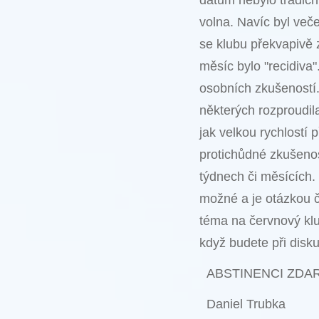
datum nebylo tradiční
volna. Navíc byl veče
se klubu překvapivě 
měsíc bylo "recidiva"
osobních zkušeností.
některých rozproudil
jak velkou rychlostí p
protichůdné zkušenost
týdnech či měsících. 
možné a je otázkou ča
téma na červnový kl
když budete při disku
ABSTINENCI ZDAR
Daniel Trubka