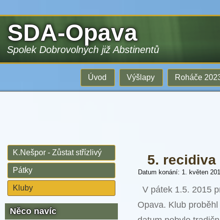
SDA-Opava
Spolek Dobrovolných již Abstinentů
Úvod
Výšlapy
Roháče 202
K.Nešpor - Zůstat střízlivý
5. recidiva
Pátky
Datum konání: 1. květen 20
Kluby
V pátek 1.5. 2015 p
Opava. Klub proběhl
Něco navíc