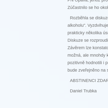
PN Opava, jehož pros
Zúčastnilo se ho okol
Rozběhla se diskuz
alkoholu". Vyzdvihuje
prakticky několika ú
Diskuze se rozproudi
Závěrem lze konstato
možná, ale mnohdy kv
pozitivně hodnotili i 
bude zveřejněno na 
ABSTINENCI ZDAR
Daniel Trubka