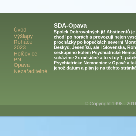
SDA-Opava
Úvod
Spolek Dobrovolných již Abstinentů je v
Výšlapy
chodí po horách a provozují nejen vyso
Roháče
procházky po kopečkách severní Morav
2023
Beskyd, Jeseníků, ale i Slovenska, Roh
seskupeno kolem Psychiatrické Nemoc
Holčovice
scházíme 2x měsíčně a to vždy 1. páte
PN
Psychiatrické Nemocnice v Opavě a ta
Opava
jehož datum a plán je na těchto stránk
Nezařaditelné
© Copyright 1998 - 20