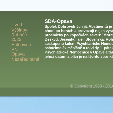
SDA-Opava
Úvod
Spolek Dobrovolných již Abstinentů je v
Výšlapy
chodí po horách a provozují nejen vyso
Roháče
procházky po kopečkách severní Morav
2023
Beskyd, Jeseníků, ale i Slovenska, Roh
seskupeno kolem Psychiatrické Nemoc
Holčovice
scházíme 2x měsíčně a to vždy 1. páte
PN
Psychiatrické Nemocnice v Opavě a ta
Opava
jehož datum a plán je na těchto stránk
Nezařaditelné
© Copyright 1998 - 20