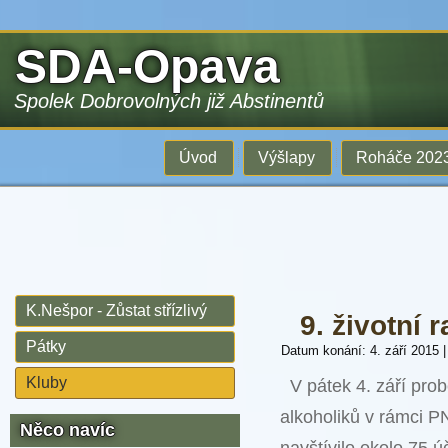
SDA-Opava
Spolek Dobrovolných již Abstinentů
Úvod
Výšlapy
Roháče 202
K.Nešpor - Zůstat střízlivý
9. životní 
Pátky
Datum konání: 4. září 2015
Kluby
V pátek 4. září prob
alkoholiků v rámci P
Něco navíc