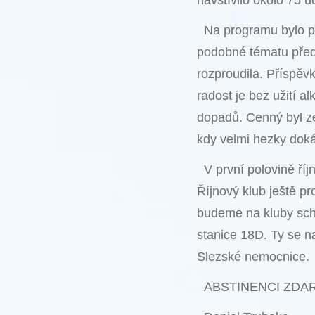
navštívilo okolo 75 ú
Na programu bylo p
podobné tématu předc
rozproudila. Příspěv
radost je bez užití al
dopadů. Cenný byl ze
kdy velmi hezky doká
V první polovině ř
Říjnový klub ještě p
budeme na kluby schá
stanice 18D. Ty se n
Slezské nemocnice.
ABSTINENCI ZDA