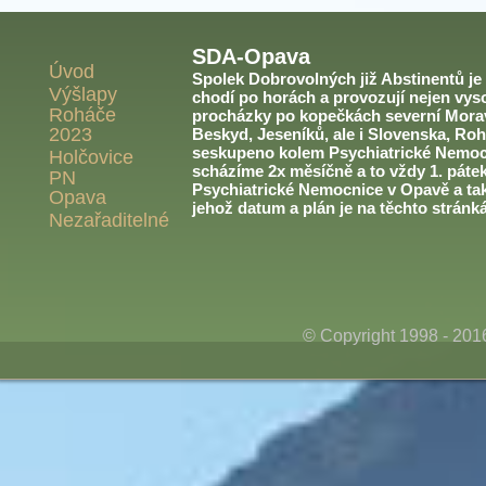
SDA-Opava
Úvod
Spolek Dobrovolných již Abstinentů je v
Výšlapy
chodí po horách a provozují nejen vyso
Roháče
procházky po kopečkách severní Morav
2023
Beskyd, Jeseníků, ale i Slovenska, Roh
seskupeno kolem Psychiatrické Nemoc
Holčovice
scházíme 2x měsíčně a to vždy 1. páte
PN
Psychiatrické Nemocnice v Opavě a ta
Opava
jehož datum a plán je na těchto stránk
Nezařaditelné
© Copyright 1998 - 20