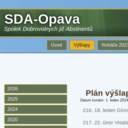
SDA-Opava
Spolek Dobrovolných již Abstinentů
Úvod
Výšlapy
Roháče 202
2026
Plán výšla
2025
Datum konání: 1. leden 2014
2024
216. 18. leden Gíro
2020
217. 22. únor Visal