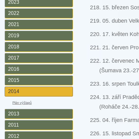
2023
218. 15. březen So
2022
219. 05. duben Velk
2021
220. 17. květen Ko
2019
2018
221. 21. červen Pr
2017
222. 12. červenec 
2016
(Šumava 23.-27.
2015
223. 16. srpen Tou
2014
224. 13. září Pradě
Plán výšlapů
(Roháče 24.-28.
2013
225. 04. říjen Farm
2011
226. 15. listopad S
2012