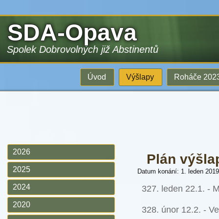
SDA-Opava
Spolek Dobrovolných již Abstinentů
Úvod
Výšlapy
Roháče 202
2026
Plán výšla
2025
Datum konání: 1. leden 2019
2024
327. leden 22.1. - 
2020
328. únor 12.2. - V