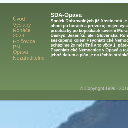
SDA-Opava
Úvod
Spolek Dobrovolných již Abstinentů je v
Výšlapy
chodí po horách a provozují nejen vyso
Roháče
procházky po kopečkách severní Morav
2023
Beskyd, Jeseníků, ale i Slovenska, Roh
seskupeno kolem Psychiatrické Nemoc
Holčovice
scházíme 2x měsíčně a to vždy 1. páte
PN
Psychiatrické Nemocnice v Opavě a ta
Opava
jehož datum a plán je na těchto stránk
Nezařaditelné
© Copyright 1998 - 20