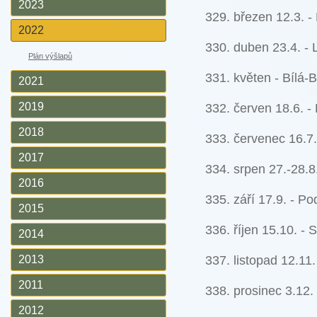
2023
329. březen 12.3. 
2022
330. duben 23.4. - 
Plán výšlapů
331. květen - Bílá
2021
2019
332. červen 18.6. -
2018
333. červenec 16.7.
2017
334. srpen 27.-28.
2016
335. září 17.9. - P
2015
336. říjen 15.10. - 
2014
2013
337. listopad 12.11.
2011
338. prosinec 3.12.
2012