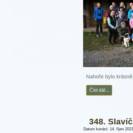
Nahoře bylo krásně 
Číst dál...
348. Slaví
Datum konání: 14. říjen 202