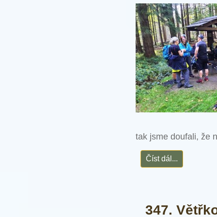
tak jsme doufali, že
Číst dál...
347. Větřk