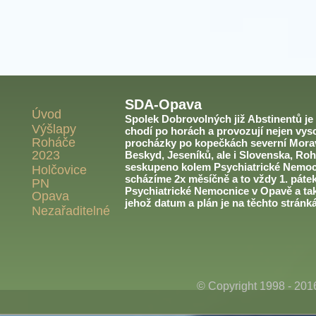
SDA-Opava
Úvod
Spolek Dobrovolných již Abstinentů je v
Výšlapy
chodí po horách a provozují nejen vyso
Roháče
procházky po kopečkách severní Morav
2023
Beskyd, Jeseníků, ale i Slovenska, Roh
seskupeno kolem Psychiatrické Nemoc
Holčovice
scházíme 2x měsíčně a to vždy 1. páte
PN
Psychiatrické Nemocnice v Opavě a ta
Opava
jehož datum a plán je na těchto stránk
Nezařaditelné
© Copyright 1998 - 20