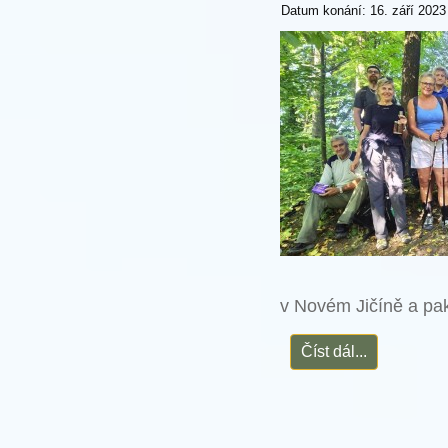
Datum konání: 16. září 2023
v Novém Jičíně a pak
Číst dál...