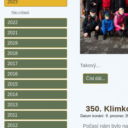
2023
Plán výšlapů
2022
2021
2019
2018
2017
Takový...
2016
Číst dál...
2015
2014
2013
350. Klimk
2011
Datum konání: 9. prosinec 2
2012
Počasí nám bylo nak