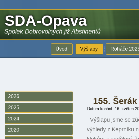
SDA-Opava
Spolek Dobrovolných již Abstinentů
Úvod
Výšlapy
Roháče 202
2026
155. Šerák
2025
Datum konání: 16. květen 2
2024
Výšlapu jsme se zůč
výhledy z Keprníku na
2020