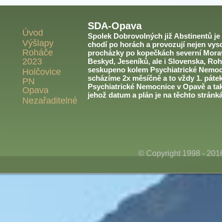
SDA-Opava
Úvod
Spolek Dobrovolných již Abstinentů je v
Výšlapy
chodí po horách a provozují nejen vyso
Roháče
procházky po kopečkách severní Morav
2023
Beskyd, Jeseníků, ale i Slovenska, Roh
seskupeno kolem Psychiatrické Nemoc
Holčovice
scházíme 2x měsíčně a to vždy 1. páte
PN
Psychiatrické Nemocnice v Opavě a ta
Opava
jehož datum a plán je na těchto stránk
Nezařaditelné
© Copyright 1998 - 20