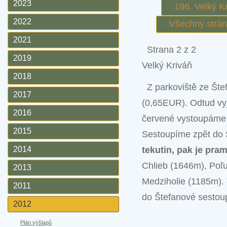
2023
196. Velký K
2022
Všechny strá
2021
Strana 2 z 2
2019
Velký Kriváň
2018
Z parkoviště ze Št
2017
(0,65EUR). Odtud vy
2016
červené vystoupáme 
2015
Sestoupíme zpět do 
2014
tekutin, pak je pra
Chlieb (1646m), Poľ
2013
Medziholie (1185m).
2011
do Štefanové sestou
2012
Plán výšlapů