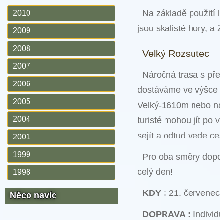
Na základě použití 
2010
jsou skalisté hory, a
2009
2008
Velký Rozsutec
2007
Náročná trasa s př
2006
dostáváme ve výšce 
2005
Velký-1610m nebo na
2004
turisté mohou jít po
sejít a odtud vede c
2001
1999
Pro oba směry dopor
celý den!
1998
KDY :
21. červenec
Něco navíc
DOPRAVA :
Individ