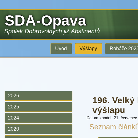
SDA-Opava
Spolek Dobrovolných již Abstinentů
Úvod
Výšlapy
Roháče 202
2026
196. Velký
2025
výšlapu
2024
Datum konání: 21. červenec
Seznam článk
2020