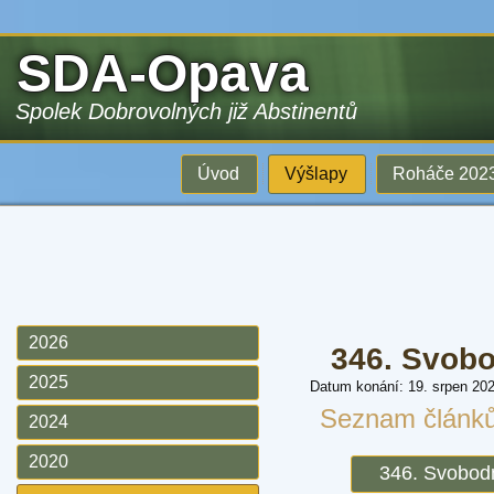
SDA-Opava
Spolek Dobrovolných již Abstinentů
Úvod
Výšlapy
Roháče 202
2026
346. Svob
2025
Datum konání: 19. srpen 20
Seznam článk
2024
2020
346. Svobod