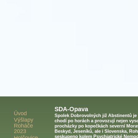
SDA-Opava
Úvod
Spolek Dobrovolných již Abstinentů je v
Výšlapy
chodí po horách a provozují nejen vyso
Roháče
procházky po kopečkách severní Morav
2023
Beskyd, Jeseníků, ale i Slovenska, Roh
seskupeno kolem Psychiatrické Nemoc
Holčovice