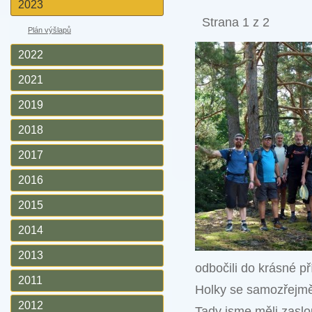
2023
Strana 1 z 2
Plán výšlapů
2022
2021
2019
2018
2017
2016
2015
2014
2013
odbočili do krásné př
2011
Holky se samozřejmě 
2012
Tady jsme měli zaslo