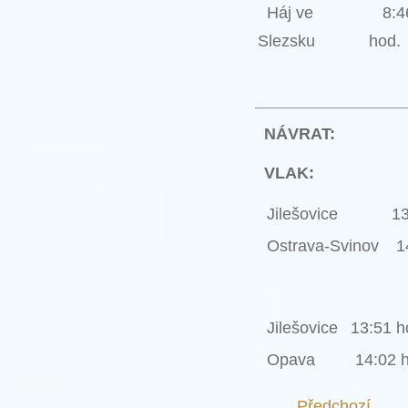
Háj ve
8:4
Slezsku
hod.
NÁVRAT:
VLAK:
Jilešovice
13
Ostrava-Svinov
14
Jilešovice
13:51 h
Opava
14:02 h
Předchozí