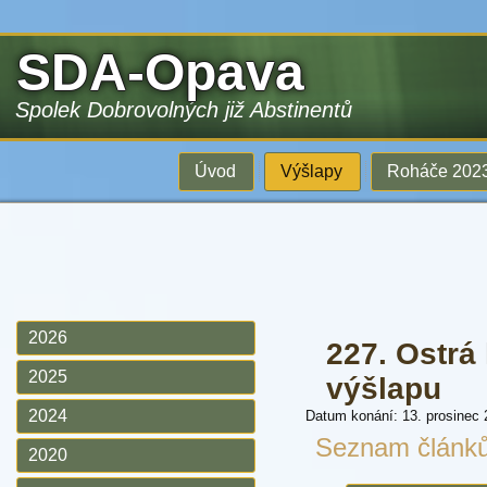
SDA-Opava
Spolek Dobrovolných již Abstinentů
Úvod
Výšlapy
Roháče 202
2026
227. Ostrá 
2025
výšlapu
2024
Datum konání: 13. prosinec
Seznam článk
2020