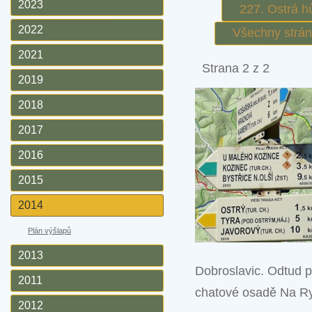
2023
227. Ostrá h
2022
Všechny strá
2021
Strana 2 z 2
2019
2018
2017
2016
2015
2014
Plán výšlapů
2013
Dobroslavic. Odtud 
2011
chatové osadě Na Ry
2012