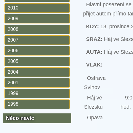
Hlavní posezení se 
2010
přijet autem přímo t
2009
KDY:
13. prosince 
2008
SRAZ:
Háj ve Slez
2007
2006
AUTA:
Háj ve Slezs
2005
VLAK:
2004
Ostrava
2001
Svinov
1999
Háj ve
9:0
1998
Slezsku
hod.
Opava
Něco navíc