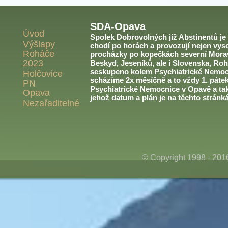
SDA-Opava
Úvod
Spolek Dobrovolných již Abstinentů je v
Výšlapy
chodí po horách a provozují nejen vyso
Roháče
procházky po kopečkách severní Morav
2023
Beskyd, Jeseníků, ale i Slovenska, Roh
seskupeno kolem Psychiatrické Nemoc
Holčovice
scházíme 2x měsíčně a to vždy 1. páte
PN
Psychiatrické Nemocnice v Opavě a ta
Opava
jehož datum a plán je na těchto stránk
Nezařaditelné
© Copyright 1998 - 20