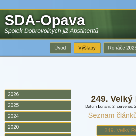
SDA-Opava
Spolek Dobrovolných již Abstinentů
Úvod
Výšlapy
Roháče 202
2026
249. Velký
2025
Datum konání: 2. červenec 
Seznam článk
2024
2020
249. Velký R