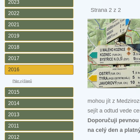
2023
Strana 2 z 2
2022
2021
2019
2018
2017
2016
Plán výšlapů
2015
mohou jít z Medziroz
2014
sejít a odtud vede c
2013
Doporučuji pevnou o
2011
na celý den a platn
2012