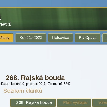
a
inentů
šlapy
Roháče 2023
Holčovice
PN Opava
268. Rajská bouda
Datum konání: 9. prosinec 2017
|
Zobrazení: 5247
Seznam článků
268. Rajská bouda
Plán výšlapu
Všec