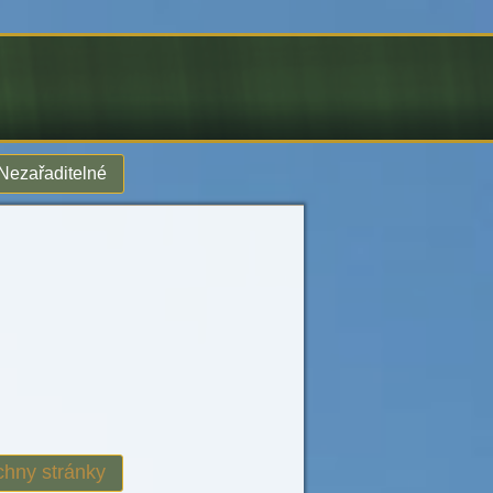
Nezařaditelné
hny stránky