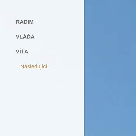
RADIM
VLÁĎA
VÍŤA
Následující