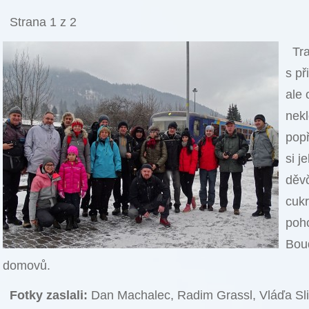
Strana 1 z 2
Tr
s př
ale 
nekl
popř
si j
děv
cukr
poho
Boud
domovů.
Fotky zaslali:
Dan Machalec, Radim Grassl, Vláďa Sl