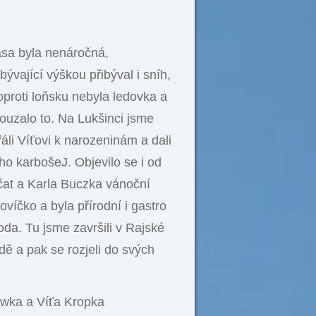
asa byla nenáročná,
ibývající výškou přibýval i sníh,
oproti loňsku nebyla ledovka a
ouzalo to. Na Lukšinci jsme
áli Víťovi k narozeninám a dali
eho karbošeJ. Objevilo se i od
čat a Karla Buczka vánoční
ovíčko a byla přírodní i gastro
da. Tu jsme završili v Rajské
ě a pak se rozjeli do svých
iwka a Víťa Kropka