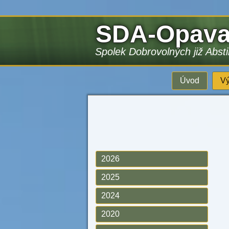
SDA-Opav
Spolek Dobrovolných již Abst
Úvod
Vý
2026
2025
2024
2020