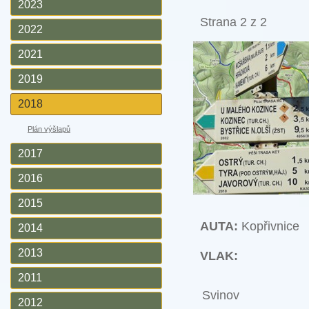
2023
Strana 2 z 2
2022
2021
2019
2018
Plán výšlapů
2017
2016
2015
AUTA:
Kopřivnice
2014
2013
VLAK:
2011
Svinov
2012