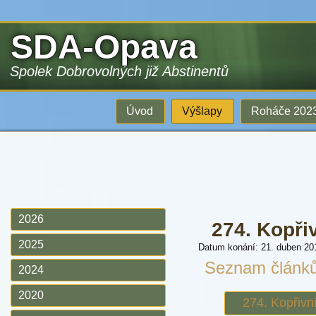
SDA-Opava
Spolek Dobrovolných již Abstinentů
Úvod
Výšlapy
Roháče 202
2026
274. Kopři
2025
Datum konání: 21. duben 20
Seznam článk
2024
2020
274. Kopřivn