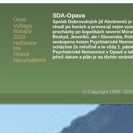
SDA-Opava
Úvod
Spolek Dobrovolných již Abstinentů je v
Výšlapy
chodí po horách a provozují nejen vyso
Roháče
procházky po kopečkách severní Morav
2023
Beskyd, Jeseníků, ale i Slovenska, Roh
seskupeno kolem Psychiatrické Nemoc
Holčovice
scházíme 2x měsíčně a to vždy 1. páte
PN
Psychiatrické Nemocnice v Opavě a ta
Opava
jehož datum a plán je na těchto stránk
Nezařaditelné
© Copyright 1998 - 20