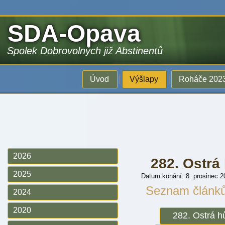
SDA-Opava
Spolek Dobrovolných již Abstinentů
Úvod
Výšlapy
Roháče 202
2026
282. Ostrá
2025
Datum konání: 8. prosinec 2
Seznam článk
2024
2020
282. Ostrá h