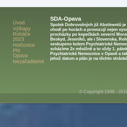
SDA-Opava
Úvod
Spolek Dobrovolných již Abstinentů je v
Výšlapy
chodí po horách a provozují nejen vyso
Roháče
procházky po kopečkách severní Morav
2023
Beskyd, Jeseníků, ale i Slovenska, Roh
seskupeno kolem Psychiatrické Nemoc
Holčovice
scházíme 2x měsíčně a to vždy 1. páte
PN
Psychiatrické Nemocnice v Opavě a ta
Opava
jehož datum a plán je na těchto stránk
Nezařaditelné
© Copyright 1998 - 20