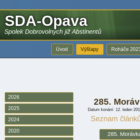
SDA-Opava
Spolek Dobrovolných již Abstinentů
Úvod
Výšlapy
Roháče 202
2026
285. Moráv
2025
Datum konání: 12. leden 20
Seznam článk
2024
2020
285. Morávka