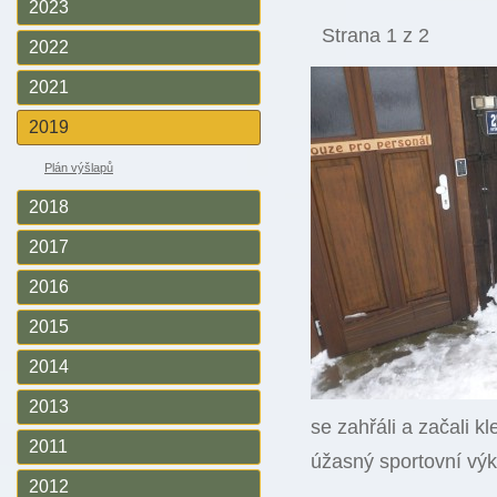
2023
Strana 1 z 2
2022
2021
2019
Plán výšlapů
2018
2017
2016
2015
2014
2013
se zahřáli a začali k
2011
úžasný sportovní výko
2012