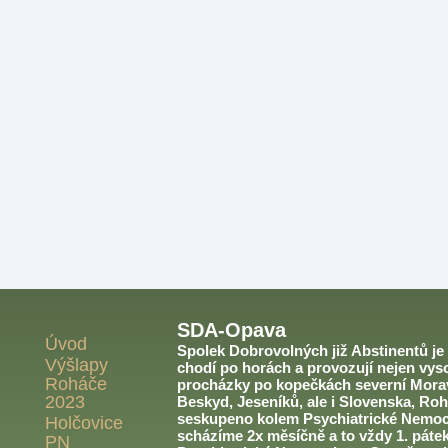
SDA-Opava
Úvod
Spolek Dobrovolných již Abstinentů je v
Výšlapy
chodí po horách a provozují nejen vyso
Roháče
procházky po kopečkách severní Morav
2023
Beskyd, Jeseníků, ale i Slovenska, Roh
seskupeno kolem Psychiatrické Nemoc
Holčovice
scházíme 2x měsíčně a to vždy 1. páte
PN