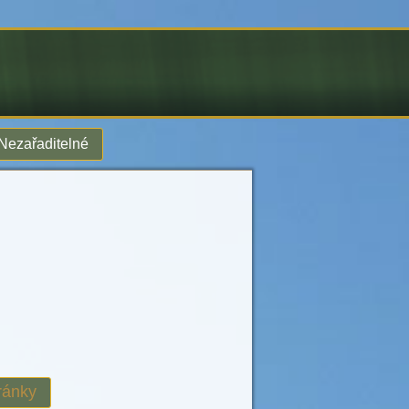
Nezařaditelné
ránky