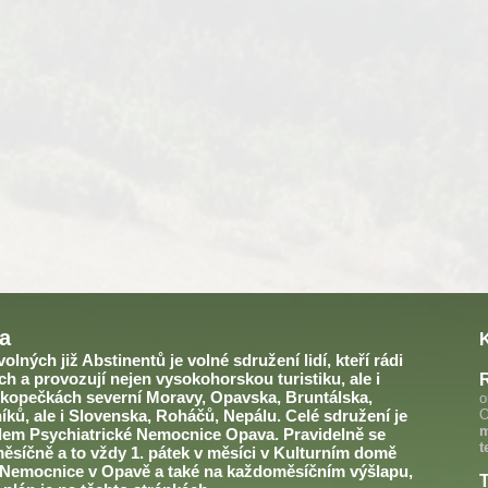
a
lných již Abstinentů je volné sdružení lidí, kteří rádi
h a provozují nejen vysokohorskou turistiku, ale i
kopečkách severní Moravy, Opavska, Bruntálska,
o
ků, ale i Slovenska, Roháčů, Nepálu. Celé sdružení je
O
m
em Psychiatrické Nemocnice Opava. Pravidelně se
t
ěsíčně a to vždy 1. pátek v měsíci v Kulturním domě
 Nemocnice v Opavě a také na každoměsíčním výšlapu,