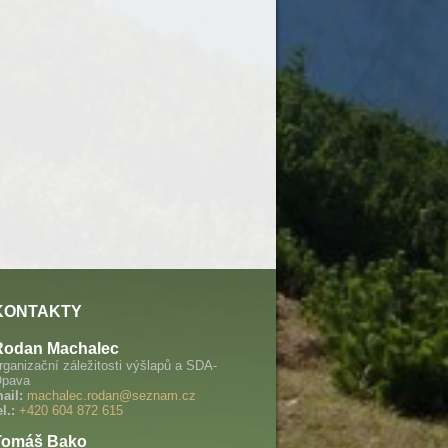
KONTAKTY
Rodan Machalec
rganizační záležitosti výšlapů a SDA-
pava
ail:
machalec.rodan@seznam.cz
el.:
+420 604 872 615
Tomáš Bako