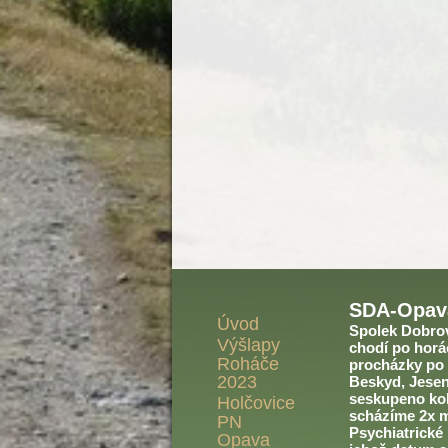
SDA-Opav
Úvod
Spolek Dobrovo
Výšlapy
chodí po horác
Roháče
procházky po 
2023
Beskyd, Jesení
seskupeno kol
Holčovice
scházíme 2x m
PN
Psychiatrické
Opava