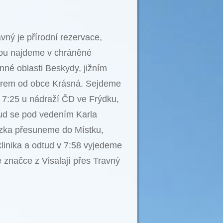
vný je přírodní rezervace,
rou najdeme v chráněné
inné oblasti Beskydy, jižním
rem od obce Krásná. Sejdeme
 7:25 u nádraží ČD ve Frýdku,
ud se pod vedením Karla
zka přesuneme do Místku,
klinika a odtud v 7:58 vyjedeme
 značce z Visalají přes Travný