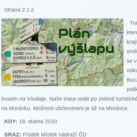
Strana 2 z 2
Tra
kte
kraj
smě
se v
odk
Buc
poli
busem na Visalaje. Naše trasa vede po zelené turistické
na Morávku. Možnost občerstvení je až na Morávce.
KDY:
18. dubna 2020
SRAZ:
Frýdek Místek nádraží ČD