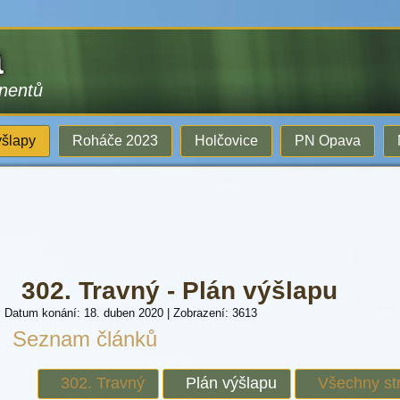
a
inentů
šlapy
Roháče 2023
Holčovice
PN Opava
302. Travný - Plán výšlapu
Datum konání: 18. duben 2020
|
Zobrazení: 3613
Seznam článků
302. Travný
Plán výšlapu
Všechny st