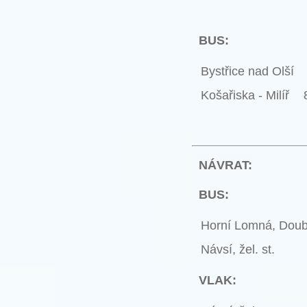
BUS:
Bystřice nad Olší
Košařiska - Milíř
NÁVRAT:
BUS:
Horní Lomná, Dou
Návsí, žel. st.
VLAK: