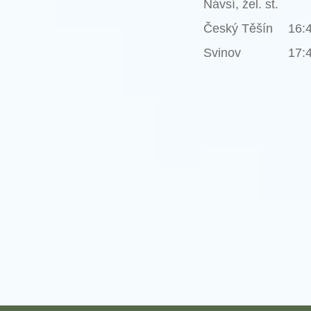
Návsí, žel. st.
Český Těšín
16:
Svinov
17: