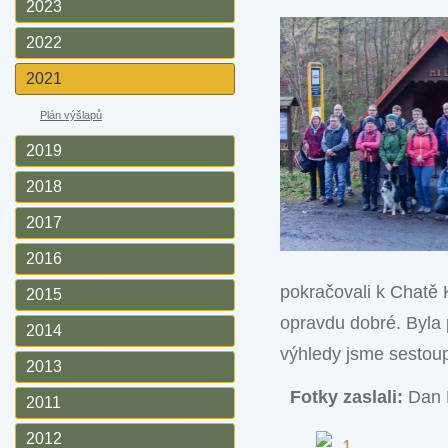
2023
2022
2021
Plán výšlapů
2019
2018
2017
2016
pokračovali k Chatě 
2015
opravdu dobré. Byla p
2014
výhledy jsme sestou
2013
Fotky zaslali:
Dan 
2011
2012