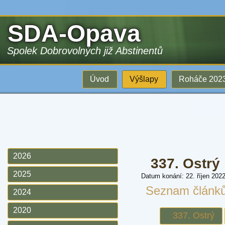
SDA-Opava
Spolek Dobrovolných již Abstinentů
Úvod
Výšlapy
Roháče 202
2026
337. Ostrý
2025
Datum konání: 22. říjen 202
Seznam článk
2024
2020
337. Ostrý