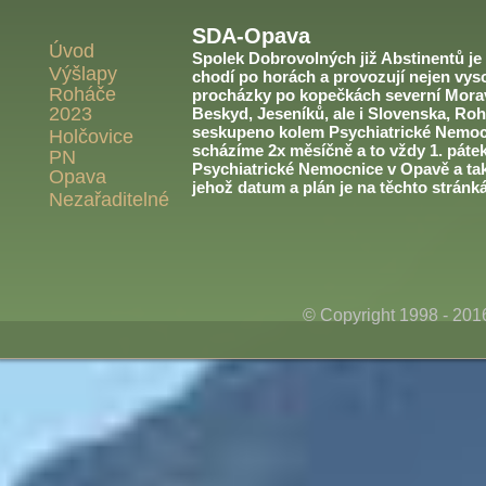
SDA-Opava
Úvod
Spolek Dobrovolných již Abstinentů je v
Výšlapy
chodí po horách a provozují nejen vyso
Roháče
procházky po kopečkách severní Morav
2023
Beskyd, Jeseníků, ale i Slovenska, Roh
seskupeno kolem Psychiatrické Nemoc
Holčovice
scházíme 2x měsíčně a to vždy 1. páte
PN
Psychiatrické Nemocnice v Opavě a ta
Opava
jehož datum a plán je na těchto stránk
Nezařaditelné
© Copyright 1998 - 20