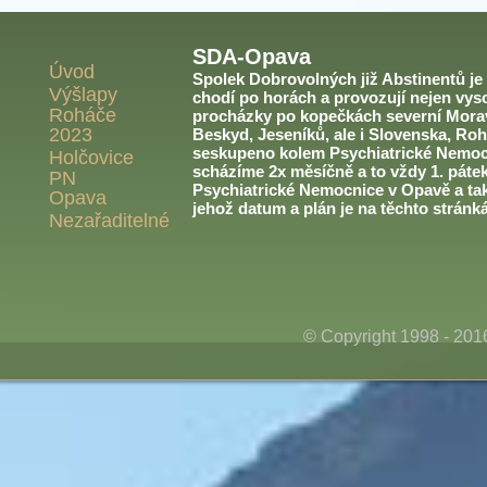
SDA-Opava
Úvod
Spolek Dobrovolných již Abstinentů je v
Výšlapy
chodí po horách a provozují nejen vyso
Roháče
procházky po kopečkách severní Morav
2023
Beskyd, Jeseníků, ale i Slovenska, Roh
seskupeno kolem Psychiatrické Nemoc
Holčovice
scházíme 2x měsíčně a to vždy 1. páte
PN
Psychiatrické Nemocnice v Opavě a ta
Opava
jehož datum a plán je na těchto stránk
Nezařaditelné
© Copyright 1998 - 20