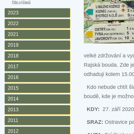
Plán výšlapů
2023
2022
2021
2019
velké zdržování a v
2018
Rajská bouda. Zde je
2017
odhaduji kolem 15.0
2016
Kdo nebude chtít šl
2015
boudě, kde je možno
2014
KDY:
27. září 2020
2013
2011
SRAZ:
Ostravice pa
2012