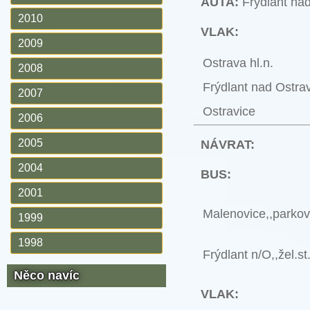
AUTA:
Frýdlant nad
2010
VLAK:
2009
Ostrava hl.n.
2008
Frýdlant nad Ostrav
2007
Ostravice
2006
2005
NÁVRAT:
2004
BUS:
2001
Malenovice,,parkov
1999
1998
Frýdlant n/O,,žel.st
Něco navíc
VLAK: